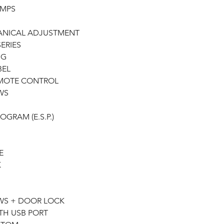
428 FRONT ELECTR
AMPS
65W MULTIMEDIA DI
4FV GERMAN LANG
HANICAL ADJUSTMENT
041 ELECTRICAL MI
ERIES
NG
BEL
EMOTE CONTROL
WS
OGRAM (E.S.P.)
E
K
OWS + DOOR LOCK
TH USB PORT