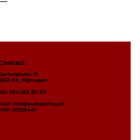
Contact
Gorterplaats 21
6531 HZ, Nijmegen
Tel: 024-355 85 87
Mail:
info@autoberlina.nl
KVK: 09125447