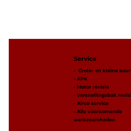
Service
- Grote- en kleine beur
- APK
- Motor revisie
- Versnellingsbak revis
- Airco service
- Alle voorkomende
werkzaamheden