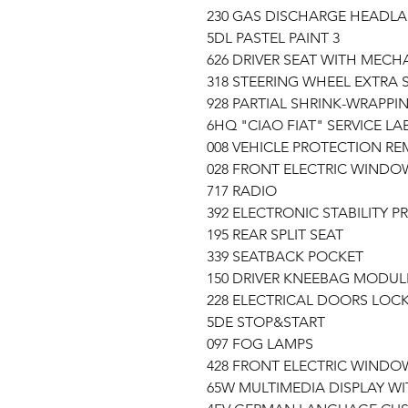
230 GAS DISCHARGE HEADL
5DL PASTEL PAINT 3
626 DRIVER SEAT WITH MEC
318 STEERING WHEEL EXTRA S
928 PARTIAL SHRINK-WRAPPI
6HQ "CIAO FIAT" SERVICE LA
008 VEHICLE PROTECTION R
028 FRONT ELECTRIC WINDO
717 RADIO
392 ELECTRONIC STABILITY PR
195 REAR SPLIT SEAT
339 SEATBACK POCKET
150 DRIVER KNEEBAG MODUL
228 ELECTRICAL DOORS LOC
5DE STOP&START
097 FOG LAMPS
428 FRONT ELECTRIC WIND
65W MULTIMEDIA DISPLAY WI