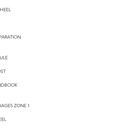
876 PAINTED BUMP
WHEEL
4XA PLATE IN VAR
500 DRIVER AIR BA
803 SPACE SAVING 
025 AIR CONDITIO
230 GAS DISCHARG
EPARATION
5DL PASTEL PAINT 3
626 DRIVER SEAT 
318 STEERING WHEE
ULE
928 PARTIAL SHRIN
6HQ "CIAO FIAT" S
008 VEHICLE PROT
OST
028 FRONT ELECTR
717 RADIO
ANDBOOK
392 ELECTRONIC STA
195 REAR SPLIT SEA
339 SEATBACK POC
UAGES ZONE 1
150 DRIVER KNEEB
228 ELECTRICAL D
5DE STOP&START
EEL
097 FOG LAMPS