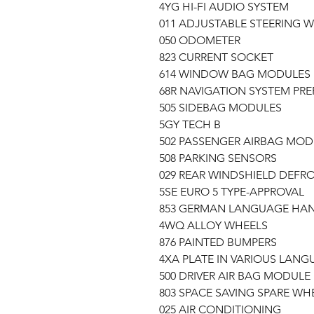
4YG HI-FI AUDIO SYSTEM
011 ADJUSTABLE STEERING 
050 ODOMETER
823 CURRENT SOCKET
614 WINDOW BAG MODULES
68R NAVIGATION SYSTEM PR
505 SIDEBAG MODULES
5GY TECH B
502 PASSENGER AIRBAG MOD
508 PARKING SENSORS
029 REAR WINDSHIELD DEFR
5SE EURO 5 TYPE-APPROVAL
853 GERMAN LANGUAGE H
4WQ ALLOY WHEELS
876 PAINTED BUMPERS
4XA PLATE IN VARIOUS LANG
500 DRIVER AIR BAG MODULE
803 SPACE SAVING SPARE WH
025 AIR CONDITIONING