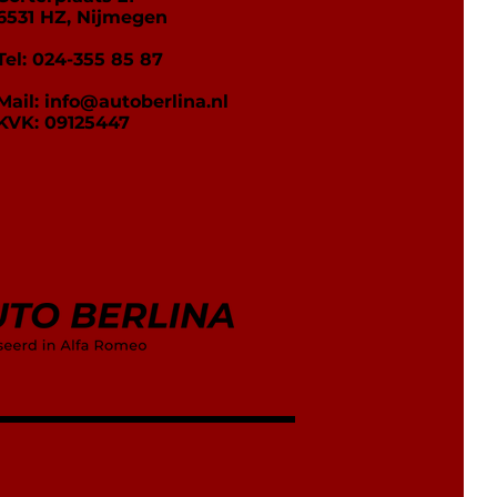
6531 HZ, Nijmegen
Tel: 024-355 85 87
Mail:
info@autoberlina.nl
KVK: 09125447