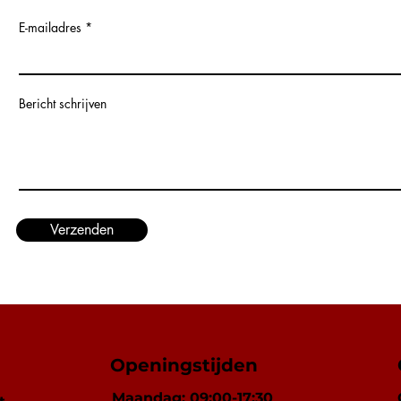
Boordcomputer
E-mailadres
CD
Digitale radio-ont
Radio
USB
Bericht schrijven
Veiligheid en beveili
ABS
Airbag bestuurde
Airbag passagier
Bandenspannings
Centrale deurver
Dagrijverlichting
Verzenden
Isofix
LED dagrijverlicht
Mistlampen
Traction Control
Zij-airbags
Extra
Aanraakscherm
Openingstijden
Lichtmetalen velg
Onderhoudsboek
Maandag: 09:00-17:30