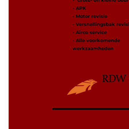
- Grote- en kleine beur
- APK
- Motor revisie
- Versnellingsbak revis
- Airco service
- Alle voorkomende
werkzaamheden